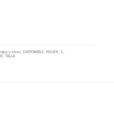
5,000.
rigos y otros)
,
DISPONIBLE
,
MUJER
,
S
,
OR
,
TALLA