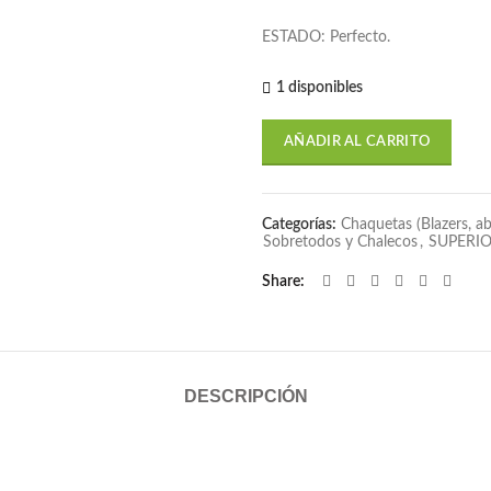
era:
es:
ESTADO: Perfecto.
$320,000.
$9
1 disponibles
AÑADIR AL CARRITO
Categorías:
Chaquetas (Blazers, ab
Sobretodos y Chalecos
,
SUPERI
Share
DESCRIPCIÓN