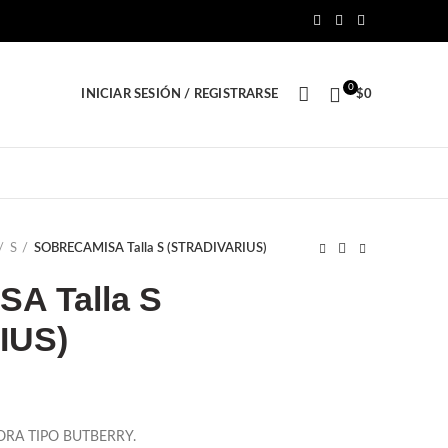
0
INICIAR SESIÓN / REGISTRARSE
$
0
S
SOBRECAMISA Talla S (STRADIVARIUS)
A Talla S
IUS)
cio
RA TIPO BUTBERRY.
ual