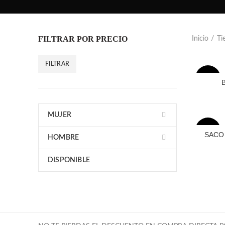
FILTRAR POR PRECIO
Inicio
Ti
FILTRAR
Precio
Precio
-71%
mínimo
máximo
MUJER
-89%
SACO 
HOMBRE
SOLD
DISPONIBLE
OUT