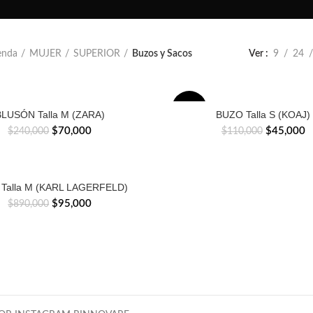
enda
MUJER
SUPERIOR
Buzos y Sacos
Ver
9
24
-59%
BLUSÓN Talla M (ZARA)
BUZO Talla S (KOAJ)
El
El
El
E
$
70,000
$
45,000
$
240,000
$
110,000
precio
precio
precio
p
original
actual
original
a
era:
es:
era:
e
$240,000.
$70,000.
$110,000
$
Talla M (KARL LAGERFELD)
El
El
$
95,000
$
890,000
precio
precio
original
actual
era:
es:
$890,000.
$95,000.