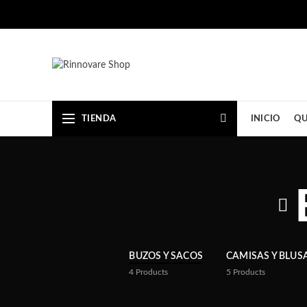
TIENDA
INICIO
QU
BUZOS Y SACOS
CAMISAS Y BLUS
4
Products
5
Products