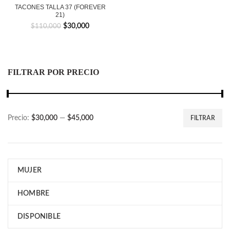
TACONES TALLA 37 (FOREVER
21)
El
El
$
30,000
$
110,000
precio
precio
original
actual
era:
es:
$110,000.
$30,000.
FILTRAR POR PRECIO
Precio:
$30,000
—
$45,000
FILTRAR
Precio
Precio
mínimo
máximo
MUJER
HOMBRE
DISPONIBLE