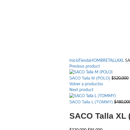
Inicio
Tienda
HOMBRE
TALLA
XL
SAC
Previous product
SACO Talla M (POLO)
$
520,000
Volver a productos
Next product
SACO Talla L (TOMMY)
$
480,00
SACO Talla XL