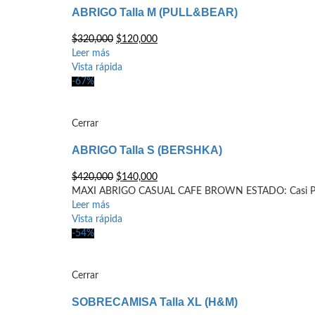
ABRIGO Talla M (PULL&BEAR)
El
El
$
320,000
$
120,000
precio
precio
Leer más
original
actual
Vista rápida
era:
es:
-67%
$320,000.
$120,000.
Cerrar
ABRIGO Talla S (BERSHKA)
El
El
$
420,000
$
140,000
precio
precio
MAXI ABRIGO CASUAL CAFE BROWN ESTADO: Casi Pe
original
actual
Leer más
era:
es:
Vista rápida
$420,000.
$140,000.
-54%
Cerrar
SOBRECAMISA Talla XL (H&M)