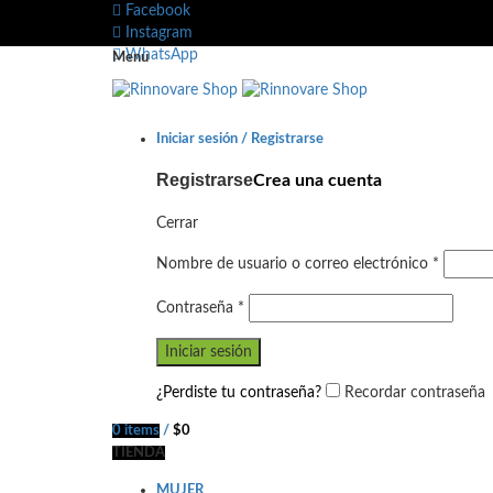
Facebook
Instagram
WhatsApp
Menu
Iniciar sesión / Registrarse
Registrarse
Crea una cuenta
Cerrar
Nombre de usuario o correo electrónico
*
Contraseña
*
Iniciar sesión
¿Perdiste tu contraseña?
Recordar contraseña
0
items
/
$
0
TIENDA
MUJER