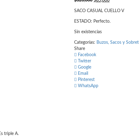
El
El
$
320,000
$
85,000
precio
precio
SACO CASUAL CUELLO V
original
actual
era:
es:
ESTADO: Perfecto.
$320,000.
$85,000.
Sin existencias
Categorías:
Buzos, Sacos y Sobre
Share
Facebook
Twitter
Google
Email
Pinterest
WhatsApp
s triple A.