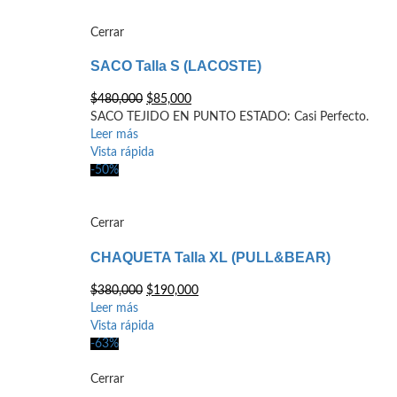
Cerrar
SACO Talla S (LACOSTE)
El
El
$
480,000
$
85,000
precio
precio
SACO TEJIDO EN PUNTO ESTADO: Casi Perfecto.
original
actual
Leer más
era:
es:
Vista rápida
$480,000.
$85,000.
-50%
Cerrar
CHAQUETA Talla XL (PULL&BEAR)
El
El
$
380,000
$
190,000
precio
precio
Leer más
original
actual
Vista rápida
era:
es:
-63%
$380,000.
$190,000.
Cerrar