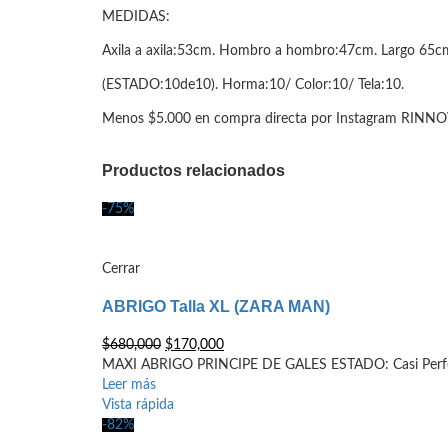
MEDIDAS:
Axila a axila:53cm. Hombro a hombro:47cm. Largo 65c
(ESTADO:10de10). Horma:10/ Color:10/ Tela:10.
Menos $5.000 en compra directa por Instagram RINN
Productos relacionados
-75%
Cerrar
ABRIGO Talla XL (ZARA MAN)
El
El
$
680,000
$
170,000
precio
precio
MAXI ABRIGO PRINCIPE DE GALES ESTADO: Casi Perf
original
actual
Leer más
era:
es:
Vista rápida
$680,000.
$170,000.
-82%