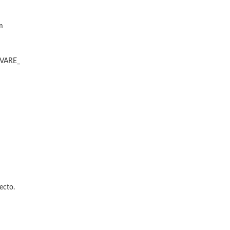
m
OVARE_
ecto.