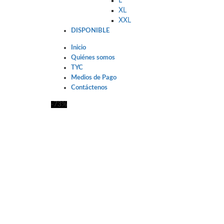
L
XL
XXL
DISPONIBLE
Inicio
Quiénes somos
TYC
Medios de Pago
Contáctenos
-73%
Click to enlarge